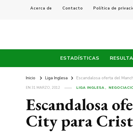
Acerca de
Contacto
Política de privac
Every Fútbol
Noticias, Resultados y Goles del Fútbol Mundial
ESTADÍSTICAS
RESULT
Inicio
Liga Inglesa
Escandalosa oferta del Manch
EN
31 MARZO, 2012
LIGA INGLESA
NEGOCIACI
Escandalosa of
City para Cris