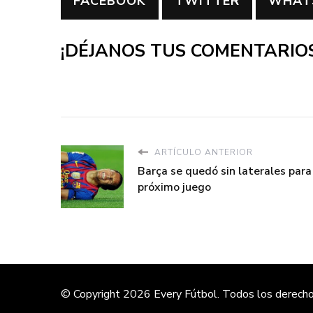
FACEBOOK
TWITTER
WHAT
¡DÉJANOS TUS COMENTARIOS
ARTÍCULO ANTERIOR
Barça se quedó sin laterales para
próximo juego
© Copyright 2026
Every Fútbol
. Todos los derech