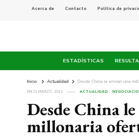
Acerca de
Contacto
Política de privac
Every Fútbol
Noticias, Resultados y Goles del Fútbol Mundial
ESTADÍSTICAS
RESULT
Inicio
Actualidad
Desde China le envían una mill
EN
21 MARZO, 2012
ACTUALIDAD
NEGOCIACI
Desde China le
millonaria ofe