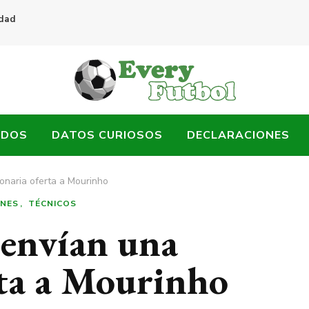
idad
ADOS
DATOS CURIOSOS
DECLARACIONES
onaria oferta a Mourinho
ONES
TÉCNICOS
 envían una
rta a Mourinho