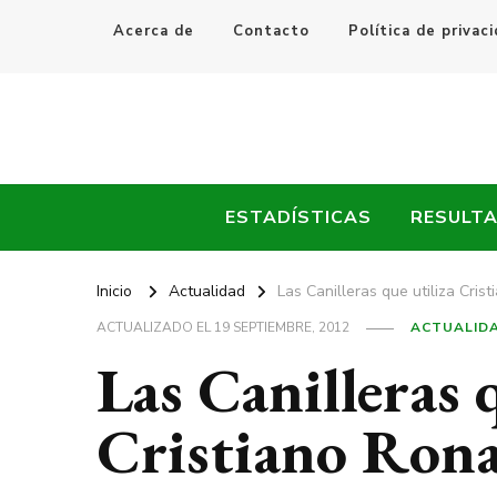
Acerca de
Contacto
Política de privac
Every Fútbol
Noticias, Resultados y Goles del Fútbol Mundial
ESTADÍSTICAS
RESULT
Inicio
Actualidad
Las Canilleras que utiliza Cris
ACTUALIZADO EL
19 SEPTIEMBRE, 2012
ACTUALID
Las Canilleras 
Cristiano Ron