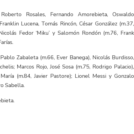
oberto Rosales, Fernando Amorebieta, Oswaldo
 Franklin Lucena, Tomás Rincón, César González (m.37,
 Nicolás Fedor ‘Miku’ y Salomón Rondón (m.76, Frank
arías.
Pablo Zabaleta (m.66, Ever Banega), Nicolás Burdisso
helis; Marcos Rojo, José Sosa (m.75, Rodrigo Palacio),
María (m.84, Javier Pastore); Lionel Messi y Gonzalo
ro Sabella.
bieta.