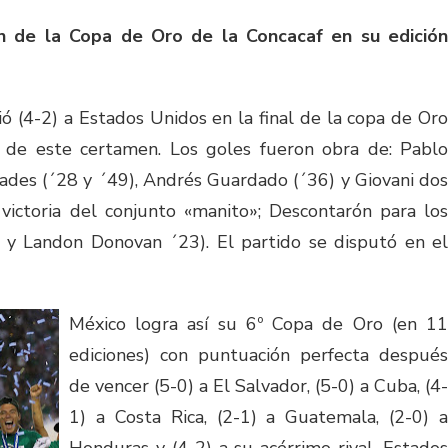
 de la Copa de Oro de la Concacaf en su edición
ó (4-2) a Estados Unidos en la final de la copa de Oro
de este certamen. Los goles fueron obra de: Pablo
ades (´28 y ´49), Andrés Guardado (´36) y Giovani dos
victoria del conjunto «manito»; Descontarón para los
8 y Landon Donovan ´23). El partido se disputó en el
México logra así su 6º Copa de Oro (en 11
ediciones) con puntuación perfecta después
de vencer (5-0) a El Salvador, (5-0) a Cuba, (4-
1) a Costa Rica, (2-1) a Guatemala, (2-0) a