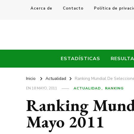
Acerca de
Contacto
Política de privac
Every Fútbol
Noticias, Resultados y Goles del Fútbol Mundial
ESTADÍSTICAS
RESULT
Inicio
Actualidad
Ranking Mundial De Seleccion
EN
18 MAYO, 2011
ACTUALIDAD
RANKING
Ranking Mundia
Mayo 2011