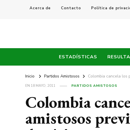
Acerca de
Contacto
Política de privac
Every Fútbol
Noticias, Resultados y Goles del Fútbol Mundial
ESTADÍSTICAS
RESULT
Inicio
Partidos Amistosos
Colombia cancela los 
EN
18 MAYO, 2011
PARTIDOS AMISTOSOS
Colombia cancel
amistosos previ