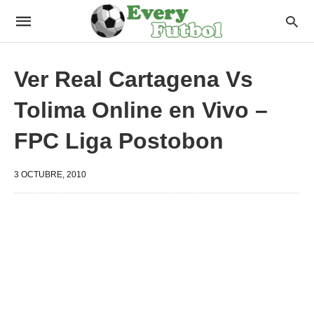
Ver Real Cartagena Vs
Tolima Online en Vivo –
FPC Liga Postobon
3 OCTUBRE, 2010