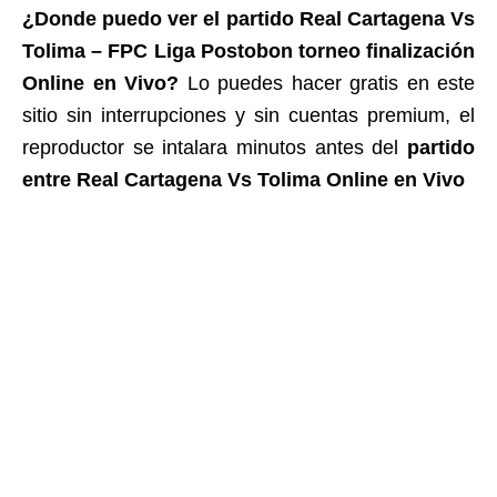
¿Donde puedo ver el partido Real Cartagena Vs
Tolima – FPC Liga Postobon torneo finalización
Online en Vivo?
Lo puedes hacer gratis en este
sitio sin interrupciones y sin cuentas premium, el
reproductor se intalara minutos antes del
partido
entre Real Cartagena Vs Tolima Online en Vivo