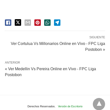
SIGUIENTE
Ver Cortulua Vs Millonarios Online en Vivo - FPC Liga
Postobon »
ANTERIOR
« Ver Medellin Vs Pereira Online en Vivo - FPC Liga
Postobon
Derechos Reservados.
Versión de Escritorio