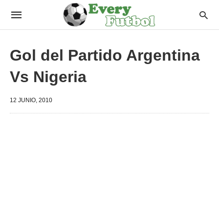
Gol del Partido Argentina
Vs Nigeria
12 JUNIO, 2010