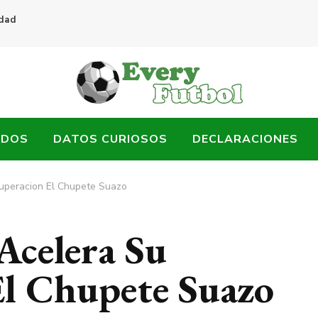
idad
ADOS
DATOS CURIOSOS
DECLARACIONES
uperacion El Chupete Suazo
Acelera Su
l Chupete Suazo