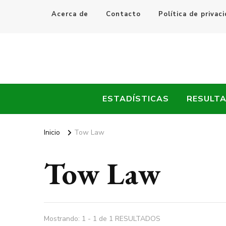
Acerca de
Contacto
Política de privac
Every Fútbol
Noticias, Resultados y Goles del Fútbol Mundial
ESTADÍSTICAS
RESULT
Inicio
Tow Law
Tow Law
Mostrando: 1 - 1 de 1 RESULTADOS