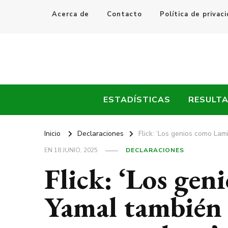
Acerca de
Contacto
Política de privac
Every Fútbol
Noticias, Resultados y Goles del Fútbol Mundial
ESTADÍSTICAS
RESULT
Inicio
Declaraciones
Flick: ‘Los genios como La
EN
18 JUNIO, 2025
DECLARACIONES
Flick: ‘Los ge
Yamal también 