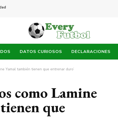
idad
ADOS
DATOS CURIOSOS
DECLARACIONES
mine Yamal también tienen que entrenar duro’
nios como Lamine
tienen que