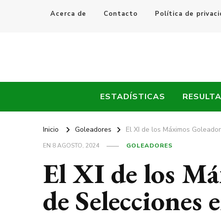
Acerca de
Contacto
Política de privac
Every Fútbol
Noticias, Resultados y Goles del Fútbol Mundial
ESTADÍSTICAS
RESULT
Inicio
Goleadores
El XI de los Máximos Goleador
EN
8 AGOSTO, 2024
GOLEADORES
El XI de los M
de Selecciones 