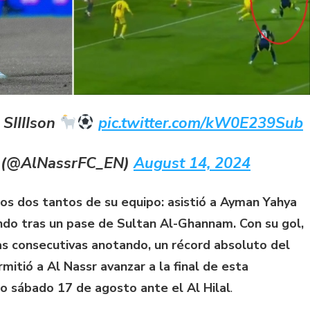
 SIIIIson
pic.twitter.com/kW0E239Sub
 (@AlNassrFC_EN)
August 14, 2024
los dos tantos de su equipo: asistió a Ayman Yahya
ndo tras un pase de Sultan Al-Ghannam. Con su gol,
s consecutivas anotando, un récord absoluto del
mitió a Al Nassr avanzar a la final de esta
o sábado 17 de agosto ante el Al Hilal
.