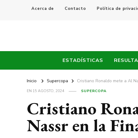
Acerca de
Contacto
Política de privac
Every Fútbol
Noticias, Resultados y Goles del Fútbol Mundial
ESTADÍSTICAS
RESULT
Inicio
Supercopa
Cristiano Ronaldo mete a Al Na
EN
15 AGOSTO, 2024
SUPERCOPA
Cristiano Rona
Nassr en la Fin