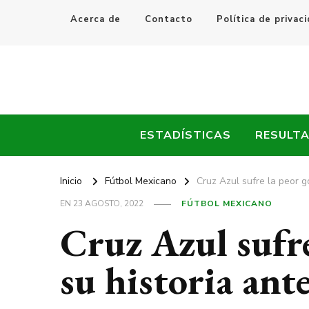
Acerca de
Contacto
Política de privac
Every Fútbol
Noticias, Resultados y Goles del Fútbol Mundial
ESTADÍSTICAS
RESULT
Inicio
Fútbol Mexicano
Cruz Azul sufre la peor g
EN
23 AGOSTO, 2022
FÚTBOL MEXICANO
Cruz Azul sufre
su historia ant