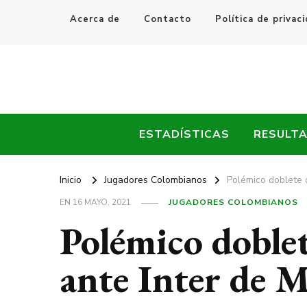
Acerca de
Contacto
Política de privac
Every Fútbol
Noticias, Resultados y Goles del Fútbol Mundial
ESTADÍSTICAS
RESULT
Inicio
Jugadores Colombianos
Polémico doblete 
EN
16 MAYO, 2021
JUGADORES COLOMBIANOS
Polémico doble
ante Inter de M