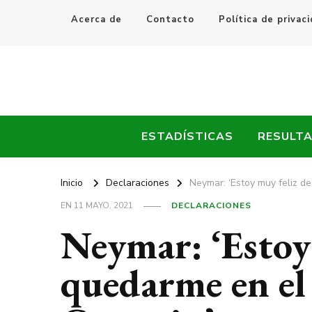
Acerca de
Contacto
Política de privac
Every Fútbol
Noticias, Resultados y Goles del Fútbol Mundial
ESTADÍSTICAS
RESULT
Inicio
Declaraciones
Neymar: ‘Estoy muy feliz d
EN
11 MAYO, 2021
DECLARACIONES
Neymar: ‘Estoy
quedarme en el 