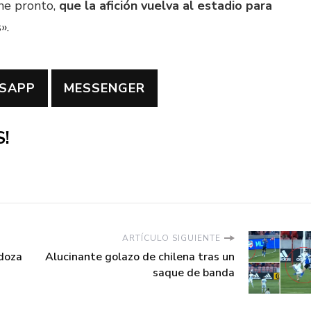
ne pronto,
que la afición vuelva al estadio para
».
SAPP
MESSENGER
!
ARTÍCULO SIGUIENTE
doza
Alucinante golazo de chilena tras un
saque de banda