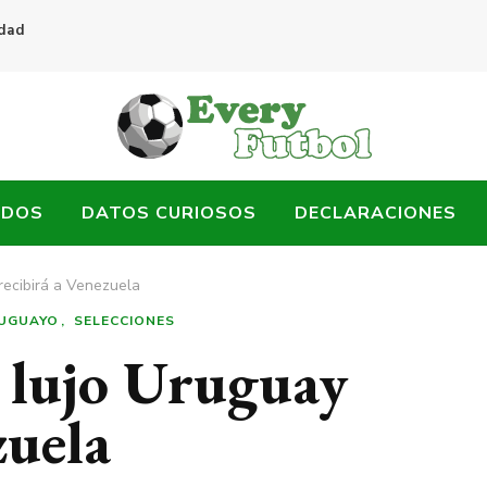
idad
ADOS
DATOS CURIOSOS
DECLARACIONES
recibirá a Venezuela
UGUAYO
SELECCIONES
 lujo Uruguay
zuela