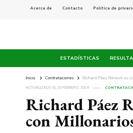
Acerca de
Contacto
Política de privac
Every Fútbol
Noticias, Resultados y Goles del Fútbol Mundial
ESTADÍSTICAS
RESULT
Inicio
Contrataciones
Richard Páez Renovó su co
ACTUALIZADO EL
20 FEBRERO, 2014
CONTRATACI
Richard Páez R
con Millonario