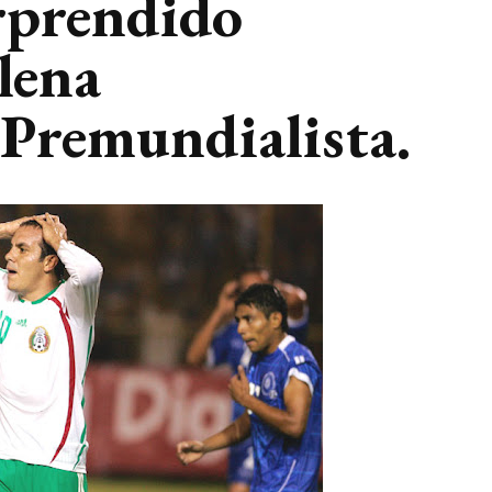
rprendido
lena
Premundialista.