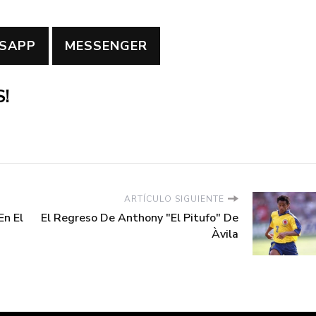
SAPP
MESSENGER
!
ARTÍCULO SIGUIENTE
En El
El Regreso De Anthony "El Pitufo" De
Àvila