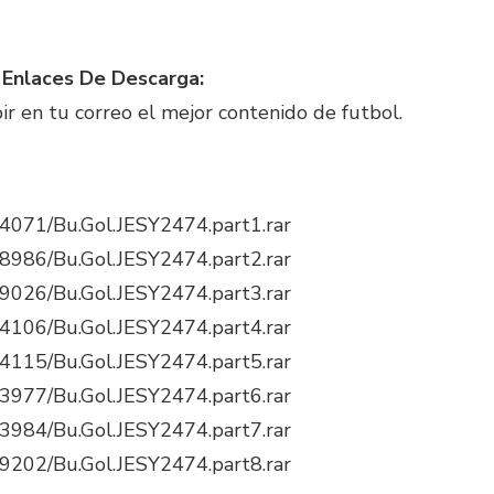
Enlaces De Descarga:
bir en tu correo el mejor contenido de futbol.
874071/Bu.Gol.JESY2474.part1.rar
858986/Bu.Gol.JESY2474.part2.rar
859026/Bu.Gol.JESY2474.part3.rar
874106/Bu.Gol.JESY2474.part4.rar
874115/Bu.Gol.JESY2474.part5.rar
883977/Bu.Gol.JESY2474.part6.rar
883984/Bu.Gol.JESY2474.part7.rar
879202/Bu.Gol.JESY2474.part8.rar